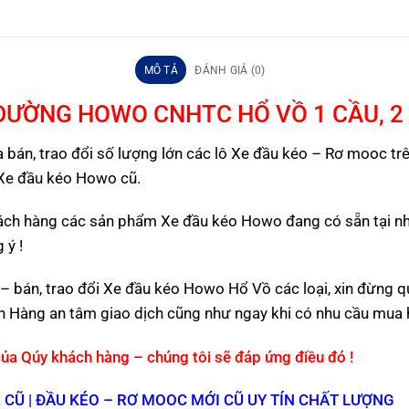
MÔ TẢ
ĐÁNH GIÁ (0)
ĐƯỜNG HOWO CNHTC HỔ VỒ 1 CẦU, 2
n, trao đổi số lượng lớn các lô Xe đầu kéo – Rơ mooc trên
 Xe đầu kéo Howo cũ.
hách hàng các sản phẩm Xe đầu kéo Howo đang có sẵn tại nh
 ý !
– bán, trao đổi Xe đầu kéo Howo Hổ Vồ các loại, xin đừn
ách Hàng an tâm giao dịch cũng như ngay khi có nhu cầu mua 
của Qúy khách hàng – chúng tôi sẽ đáp ứng điều đó !
 CŨ | ĐẦU KÉO – RƠ MOOC MỚI CŨ UY TÍN CHẤT LƯỢNG