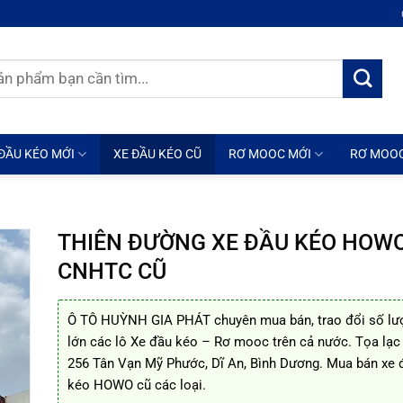
ĐẦU KÉO MỚI
XE ĐẦU KÉO CŨ
RƠ MOOC MỚI
RƠ MOO
THIÊN ĐƯỜNG XE ĐẦU KÉO HOW
CNHTC CŨ
Ô TÔ HUỲNH GIA PHÁT chuyên mua bán, trao đổi số lư
lớn các lô Xe đầu kéo – Rơ mooc trên cả nước. Tọa lạc 
256 Tân Vạn Mỹ Phước, Dĩ An, Bình Dương. Mua bán xe 
kéo HOWO cũ các loại.