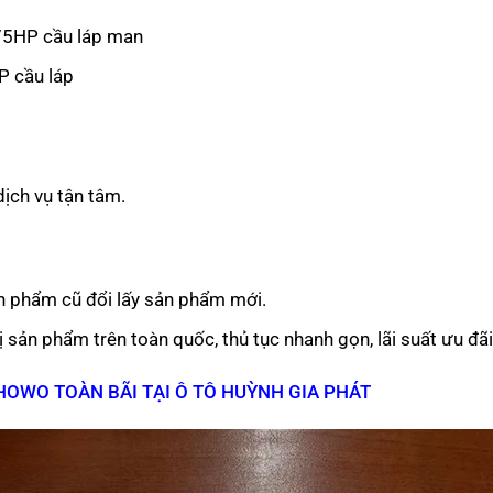
75HP cầu láp man
 cầu láp
dịch vụ tận tâm.
ản phẩm cũ đổi lấy sản phẩm mới.
ị sản phẩm trên toàn quốc, thủ tục nhanh gọn, lãi suất ưu đãi
 HOWO TOÀN BÃI TẠI Ô TÔ HUỲNH GIA PHÁT