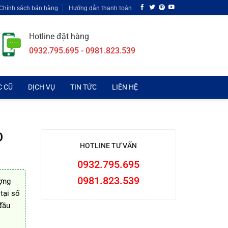
Chính sách bán hàng
Hướng dẫn thanh toán
Hotline đặt hàng
0932.795.695 - 0981.823.539
C CŨ
DỊCH VỤ
TIN TỨC
LIÊN HỆ
O
HOTLINE TƯ VẤN
0932.795.695
0981.823.539
ợng
tại số
đầu