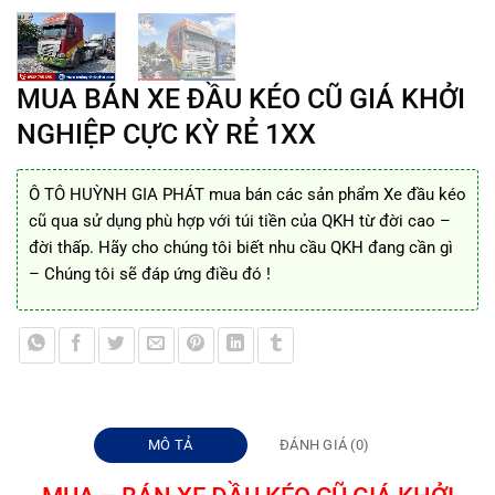
MUA BÁN XE ĐẦU KÉO CŨ GIÁ KHỞI
NGHIỆP CỰC KỲ RẺ 1XX
Ô TÔ HUỲNH GIA PHÁT mua bán các sản phẩm Xe đầu kéo
cũ qua sử dụng phù hợp với túi tiền của QKH từ đời cao –
đời thấp. Hãy cho chúng tôi biết nhu cầu QKH đang cần gì
– Chúng tôi sẽ đáp ứng điều đó !
MÔ TẢ
ĐÁNH GIÁ (0)