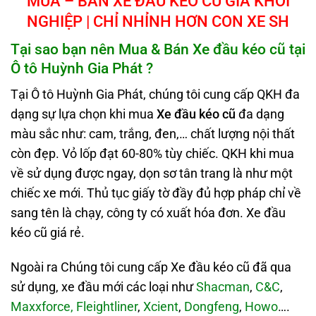
MUA – BÁN XE ĐẦU KÉO CŨ GIÁ KHỞI
NGHIỆP | CHỈ NHỈNH HƠN CON XE SH
Tại sao bạn nên Mua & Bán Xe đầu kéo cũ tại
Ô tô Huỳnh Gia Phát ?
Tại Ô tô Huỳnh Gia Phát, chúng tôi cung cấp QKH đa
dạng sự lựa chọn khi mua
Xe đầu kéo cũ
đa dạng
màu sắc như: cam, trắng, đen,… chất lượng nội thất
còn đẹp. Vỏ lốp đạt 60-80% tùy chiếc. QKH khi mua
về sử dụng được ngay, dọn sơ tân trang là như một
chiếc xe mới. Thủ tục giấy tờ đầy đủ hợp pháp chỉ về
sang tên là chạy, công ty có xuất hóa đơn. Xe đầu
kéo cũ giá rẻ.
Ngoài ra Chúng tôi cung cấp Xe đầu kéo cũ đã qua
sử dụng, xe đầu mới các loại như
Shacman
,
C&C
,
Maxxforce,
Fleightliner
,
Xcient
,
Dongfeng
,
Howo
….