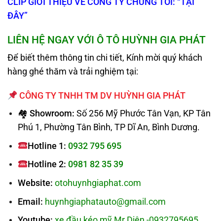
CLIP GIỚI THIỆU VỀ CÔNG TY CHÚNG TÔI: “TẠI
ĐÂY”
LIÊN HỆ NGAY VỚI
Ô TÔ HUỲNH GIA PHÁT
Để biết thêm thông tin chi tiết, Kính mời quý khách
hàng ghé thăm và trải nghiệm tại:
CÔNG TY TNHH TM DV HUỲNH GIA PHÁT
🏘 Showroom:
Số 256 Mỹ Phước Tân Vạn, KP Tân
Phú 1, Phường Tân Bình, TP Dĩ An, Bình Dương.
Hotline 1:
0932 795 695
Hotline 2:
0981 82 35 39
Website:
otohuynhgiaphat.com
Email:
huynhgiaphatauto@gmail.com
Youtube:
xe đầu kéo mỹ Mr.Diện -0932795695