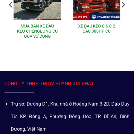
MUA BÁN XE ĐẦU
XE ĐẦU KÉO C & C 2
KÉO CHENGLONG CŨ
CẦU 380HP CŨ
QUA SỬ DỤNG
CÔNG TY TNHH TM DV HUỲNH GIA PHÁT
Trụ sở:
Đường D1, Khu nhà ở Hoàng Nam 3-2D, Đào Duy
Từ, KP. Đông A, Phường Đông Hòa, TP. Dĩ An, Bình
Dương, Việt Nam