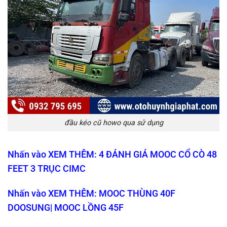
đầu kéo cũ howo qua sử dụng
Nhấn vào XEM THÊM: 4 ĐÁNH GIÁ MOOC CỔ CÒ 48
FEET 3 TRỤC CIMC
Nhấn vào XEM THÊM: MOOC THÙNG 40F
DOOSUNG| MOOC LỒNG 45F