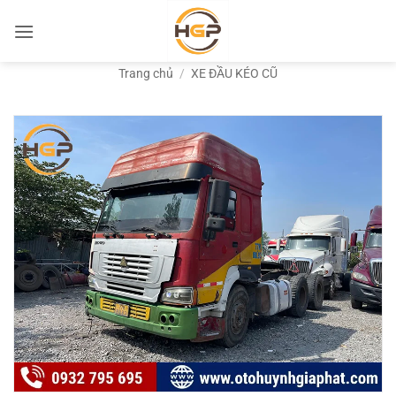
Bỏ
qua
nội
Trang chủ
/
XE ĐẦU KÉO CŨ
dung