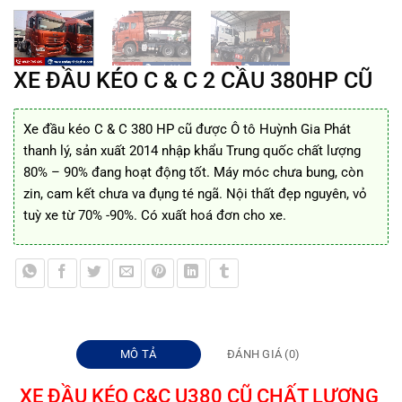
XE ĐẦU KÉO C & C 2 CẦU 380HP CŨ
Xe đầu kéo C & C 380 HP cũ được Ô tô Huỳnh Gia Phát
thanh lý, sản xuất 2014 nhập khẩu Trung quốc chất lượng
80% – 90% đang hoạt động tốt. Máy móc chưa bung, còn
zin, cam kết chưa va đụng té ngã. Nội thất đẹp nguyên, vỏ
tuỳ xe từ 70% -90%. Có xuất hoá đơn cho xe.
MÔ TẢ
ĐÁNH GIÁ (0)
XE ĐẦU KÉO C&C U380 CŨ CHẤT LƯỢNG