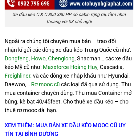
Xe đầu kéo C & C 800 380 HP có cabin rộng rãi, tầm nhìn
thoáng với 03 chỗ ngồi
Ngoài ra chúng tôi chuyên mua bán – trao đổi –
nhận kí gửi các dòng xe đầu kéo Trung Quốc cũ như:
Dongfeng
,
Howo
,
Chenglong
, Shacman… các xe đầu
kéo Mỹ cũ như:
Maxxforce Hoàng Huy
, Cascadia,
Freighliner.
và các dòng xe nhập khẩu như Hyundai,
Daewoo,…
Rơ mooc cũ
các loại đã qua sử dụng. Thu
mua container chuyên dùng, Thu mua Container mở
bửng, kè bạt 40/45feet. Cho thuê xe đầu kéo – cho
thuê rơ mooc dài hạn.
XEM THÊM: MUA BÁN XE ĐẦU KÉO MOOC CŨ UY
TÍN TẠI BÌNH DƯƠNG