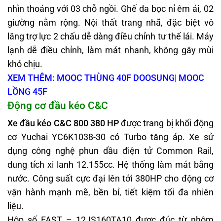
nhìn thoáng với 03 chỗ ngồi. Ghế da bọc nỉ êm ái, 02
giường nằm rộng. Nội thất trang nhã, đặc biệt vô
lăng trợ lực 2 chấu dễ dàng điều chỉnh tư thế lái. Máy
lạnh dễ điều chỉnh, làm mát nhanh, không gây mùi
khó chịu.
XEM THÊM: MOOC THÙNG 40F DOOSUNG| MOOC
LỒNG 45F
Động cơ đầu kéo C&C
Xe đầu kéo C&C 800 380 HP
được trang bị khối động
cơ Yuchai YC6K1038-30 có Turbo tăng áp. Xe sử
dụng công nghệ phun dầu điện tử Common Rail,
dung tích xi lanh 12.155cc. Hệ thống làm mát bằng
nước. Công suất cực đại lên tới 380HP cho động cơ
vận hành mạnh mẽ, bền bỉ, tiết kiệm tối đa nhiên
liệu.
Hộp số FAST – 12JS160TA10 được đúc từ nhôm