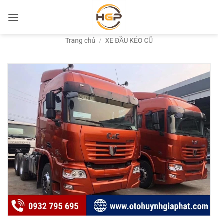
Bỏ
qua
nội
Trang chủ
/
XE ĐẦU KÉO CŨ
dung