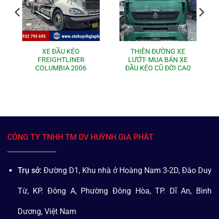
XE ĐẦU KÉO
THIÊN ĐƯỜNG XE
FREIGHTLINER
LƯỚT- MUA BÁN XE
COLUMBIA 2006
ĐẦU KÉO CŨ ĐỜI CAO
CÔNG TY TNHH TM DV HUỲNH GIA PHÁT
Trụ sở:
Đường D1, Khu nhà ở Hoàng Nam 3-2D, Đào Duy
Từ, KP. Đông A, Phường Đông Hòa, TP. Dĩ An, Bình
Dương, Việt Nam