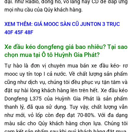
đại. như Radio, đồng hồ, vô lăng hay CD để đáp ứng
mọi nhu cầu của Qúy khách hàng.
XEM THÊM: GIÁ MOOC SÀN CŨ JUNTON 3 TRỤC
40F 45F 48F
Xe đầu kéo dongfeng giá bao nhiêu?
Tại
sao
chọn mua t
ại Ô tô
Huỳnh Gia Phát
?
Tự hào là đơn vị chuyên mua bán xe đầu kéo- rơ
mooc uy tín top I cả nước. Về chất lượng sản phẩm
cũng như dịch vụ, chúng tôi đều phục vụ tận tâm và
đặt sự hài lòng khách hàng lên trên hết. Xe đầu kéo
Dongfeng L375 của Huỳnh Gia Phát là sản phẩm
thanh lý, đã qua sử dụng. Tuy vậy, chất lượng vẫn
như mới, vỏ lốp còn đẹp đạt 70-80%. Với đa dạng
màu sắc cho Qúy khách hàng chọn lựa. Chúng tôi
cam kết sản phẩm sau khi quý khách hàng đặt mua,