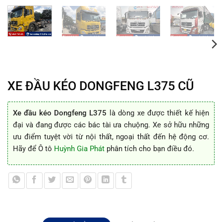
XE ĐẦU KÉO DONGFENG L375 CŨ
Xe đầu kéo Dongfeng L375
là dòng xe được thiết kế hiện
đại và đang được các bác tài ưa chuộng. Xe sở hữu những
ưu điểm tuyệt vời từ nội thất, ngoại thất đến hệ động cơ.
Hãy để Ô tô
Huỳnh Gia Phát
phân tích cho bạn điều đó.