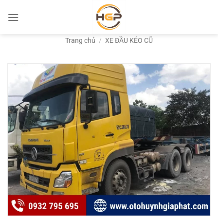
Bỏ
qua
nội
Trang chủ
/
XE ĐẦU KÉO CŨ
dung