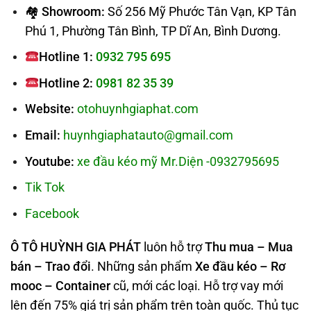
🏘 Showroom:
Số 256 Mỹ Phước Tân Vạn, KP Tân
Phú 1, Phường Tân Bình, TP Dĩ An, Bình Dương.
Hotline 1:
0932 795 695
Hotline 2:
0981 82 35 39
Website:
otohuynhgiaphat.com
Email:
huynhgiaphatauto@gmail.com
Youtube:
xe đầu kéo mỹ Mr.Diện -0932795695
Tik Tok
Facebook
Ô TÔ HUỲNH GIA PHÁT
luôn hỗ trợ
Thu mua – Mua
bán – Trao
đổi
. Những sản phẩm
Xe đầu kéo – Rơ
mooc – Container
cũ, mới các loại. Hỗ trợ vay mới
lên đến 75% giá trị sản phẩm trên toàn quốc. Thủ tục