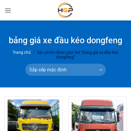
Bỏ
qua
nội
dung
bảng giá xe đầu kéo dongfeng
Trang chủ
/
Sản phẩm được gắn thẻ “bảng giá xe đầu kéo
dongfeng”