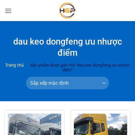
Bỏ
qua
nội
dung
dau keo dongfeng ưu nhược
điểm
Trang chủ
/
Sản phẩm được gắn thẻ “dau keo dongfeng ưu nhược
điểm”