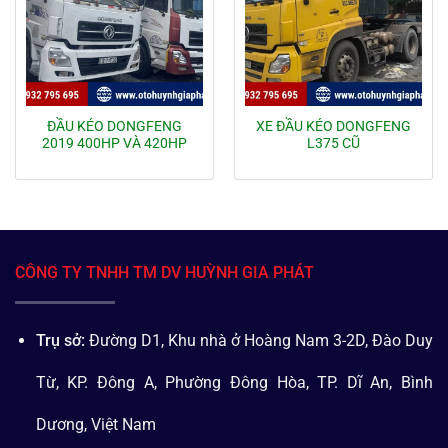
ĐẦU KÉO DONGFENG
XE ĐẦU KÉO DONGFENG
2019 400HP VÀ 420HP
L375 CŨ
CÔNG TY TNHH TM DV HUỲNH GIA PHÁT
Trụ sở:
Đường D1, Khu nhà ở Hoàng Nam 3-2D, Đào Duy
Từ, KP. Đông A, Phường Đông Hòa, TP. Dĩ An, Bình
Dương, Việt Nam