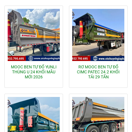
MOOC BEN TỰ ĐỔ YUNLI
RƠ MOOC BEN TỰ ĐỔ
THÙNG U 24 KHỐI MẪU
CIMC PATEC 24.2 KHỐI
MỚI 2026
TẢI 29 TẤN