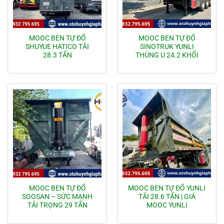
MOOC BEN TỰ ĐỔ
MOOC BEN TỰ ĐỔ
SHUYUE HATICO TẢI
SINOTRUK YUNLI
28.3 TẤN
THÙNG U 24.2 KHỐI
MOOC BEN TỰ ĐỔ
MOOC BEN TỰ ĐỔ YUNLI
SOOSAN – SỨC MẠNH
TẢI 28.6 TẤN | GIÁ
TẢI TRỌNG 29 TẤN
MOOC YUNLI