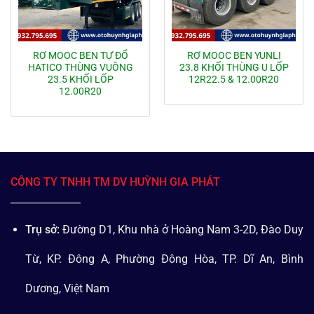
RƠ MOOC BEN TỰ ĐỔ
RƠ MOOC BEN YUNLI
HATICO THÙNG VUÔNG
23.8 KHỐI THÙNG U LỐP
23.5 KHỐI LỐP
12R22.5 & 12.00R20
12.00R20
CÔNG TY TNHH TM DV HUỲNH GIA PHÁT
Trụ sở:
Đường D1, Khu nhà ở Hoàng Nam 3-2D, Đào Duy
Từ, KP. Đông A, Phường Đông Hòa, TP. Dĩ An, Bình
Dương, Việt Nam