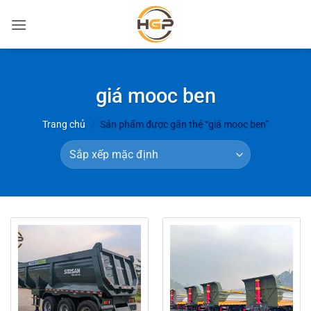
Bỏ
qua
nội
dung
giá mooc ben
Trang chủ
/
Sản phẩm được gắn thẻ “giá mooc ben”