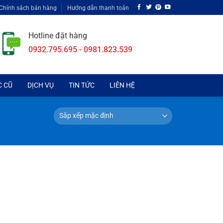
Chính sách bán hàng
Hướng dẫn thanh toán
Hotline đặt hàng
0932.795.695 - 0981.823.539
C CŨ
DỊCH VỤ
TIN TỨC
LIÊN HỆ