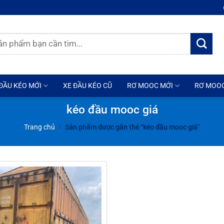
ĐẦU KÉO MỚI
XE ĐẦU KÉO CŨ
RƠ MOOC MỚI
RƠ MOO
kéo đầu mooc giá
Trang chủ
/
Sản phẩm được gắn thẻ “kéo đầu mooc giá”