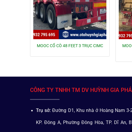
MOOC
MOOC CỔ CÒ 48 FEET 3 TRỤC CIMC
CÔNG TY TNHH TM DV HUỲNH GIA PH
Trụ sở:
Đường D1, Khu nhà ở Hoàng Nam 3-2
KP. Đông A, Phường Đông Hòa, TP. Dĩ An, B