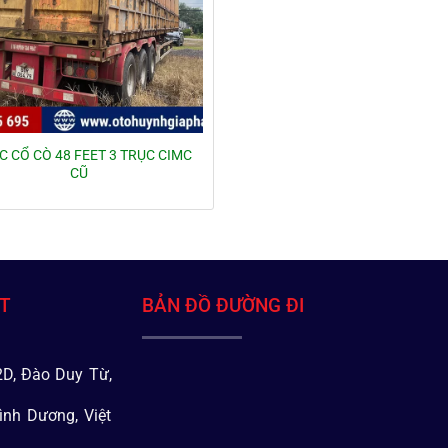
 CỔ CÒ 48 FEET 3 TRỤC CIMC
CŨ
ÁT
BẢN ĐỒ ĐƯỜNG ĐI
D, Đào Duy Từ,
ình Dương, Việt