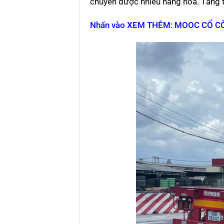
chuyển được nhiều hàng hóa. Tăng thê
Nhấn vào XEM THÊM: MOOC CỔ CÒ