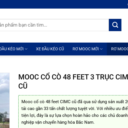
ĐẦU KÉO MỚI
XE ĐẦU KÉO CŨ
RƠ MOOC MỚI
RƠ MOO
MOOC CỔ CÒ 48 FEET 3 TRỤC CI
CŨ
Mooc cổ cò 48 feet CIMC cũ đã qua sử dụng sản xuất 2
tải cao gần 33 tấn chất lượng tuyệt vời. Với nhiều ưu đi
tiện lợi, đây là sự lựa chọn hoàn hảo cho các chủ doanh
nghiệp vận chuyển hàng hóa Bắc Nam.