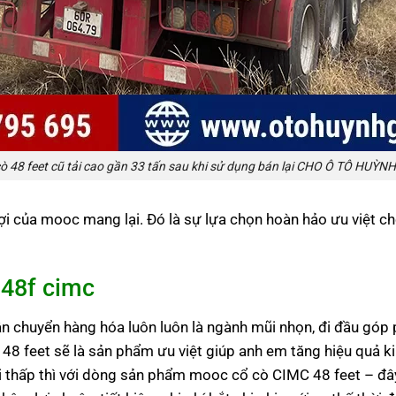
ò 48 feet cũ tải cao gần 33 tấn sau khi sử dụng bán lại CHO Ô TÔ HUỲN
lợi của mooc mang lại. Đó là sự lựa chọn hoàn hảo ưu việt 
 48f cimc
ận chuyển hàng hóa luôn luôn là ngành mũi nhọn, đi đầu góp p
8 feet sẽ là sản phẩm ưu việt giúp anh em tăng hiệu quả ki
ải thấp thì với dòng sản phẩm mooc cổ cò CIMC 48 feet – đây