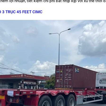
m lợi nhuận, tiết kiệm chi phí bắt nhịp kịp với xu thế thời đ
 3 TRỤC 45 FEET CIMC