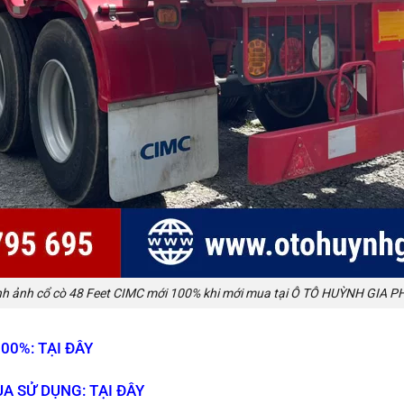
nh ảnh cổ cò 48 Feet CIMC mới 100% khi mới mua tại Ô TÔ HUỲNH GIA P
00%: TẠI ĐÂY
A SỬ DỤNG: TẠI ĐÂY