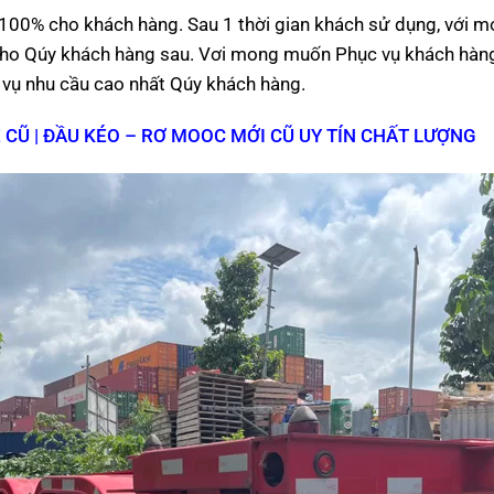
 100% cho khách hàng. Sau 1 thời gian khách sử dụng, với 
ại cho Qúy khách hàng sau. Vơi mong muốn Phục vụ khách hàng
 vụ nhu cầu cao nhất Qúy khách hàng.
 CŨ | ĐẦU KÉO – RƠ MOOC MỚI CŨ UY TÍN CHẤT LƯỢNG