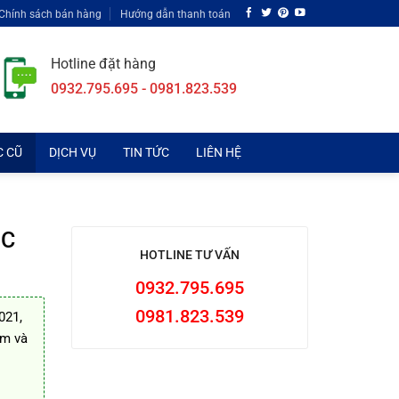
Chính sách bán hàng
Hướng dẫn thanh toán
Hotline đặt hàng
0932.795.695 - 0981.823.539
C CŨ
DỊCH VỤ
TIN TỨC
LIÊN HỆ
MC
HOTLINE TƯ VẤN
0932.795.695
0981.823.539
021,
ểm và