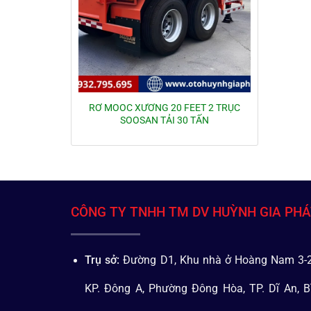
RƠ MOOC XƯƠNG 20 FEET 2 TRỤC
SOOSAN TẢI 30 TẤN
CÔNG TY TNHH TM DV HUỲNH GIA PH
Trụ sở:
Đường D1, Khu nhà ở Hoàng Nam 3-2
KP. Đông A, Phường Đông Hòa, TP. Dĩ An, B