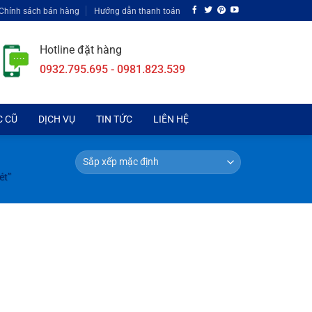
Chính sách bán hàng
Hướng dẫn thanh toán
Hotline đặt hàng
0932.795.695 - 0981.823.539
C CŨ
DỊCH VỤ
TIN TỨC
LIÊN HỆ
ét”