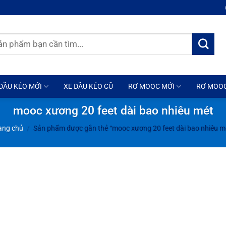
ĐẦU KÉO MỚI
XE ĐẦU KÉO CŨ
RƠ MOOC MỚI
RƠ MOO
mooc xương 20 feet dài bao nhiêu mét
ang chủ
/
Sản phẩm được gắn thẻ “mooc xương 20 feet dài bao nhiêu m