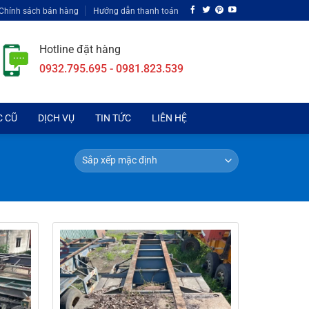
Chính sách bán hàng
Hướng dẫn thanh toán
Hotline đặt hàng
0932.795.695 - 0981.823.539
C CŨ
DỊCH VỤ
TIN TỨC
LIÊN HỆ