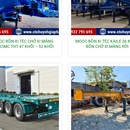
C BỒN XI TÉC CHỞ XI MĂNG
MOOC BỒN XI TÉC KAILE 36 K
 CIMC THT 47 KHỐI – 52 KHỐI
BỒN CHỞ XI MĂNG RỜI