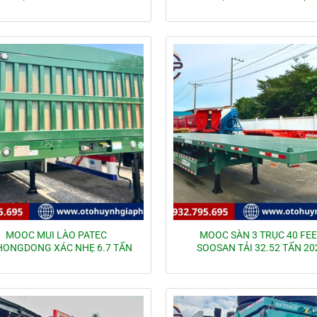
MOOC MUI LÀO PATEC
MOOC SÀN 3 TRỤC 40 FE
HONGDONG XÁC NHẸ 6.7 TẤN
SOOSAN TẢI 32.52 TẤN 20