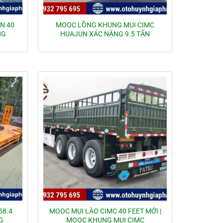
N 40
MOOC LỒNG KHUNG MUI CIMC
NG
HUAJUN XÁC NẶNG 9.5 TẤN
58.4
MOOC MUI LÀO CIMC 40 FEET MỚI |
G
MOOC KHUNG MUI CIMC