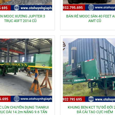
N MOOC XƯƠNG JUPITER 3
BÁN RẺ MOOC SÀN 40 FEET 
TRỤC 40FT 2014 CŨ
AMT CŨ
C LÙN CHUYÊN DỤNG TIANRUI
KHUNG BEN KCT TỰ ĐỔ ĐỜI 
RỤC DÀI 14.2m NẶNG 9.6 TẤN
ĐÃ CẢI TẠO CỰC HIẾM