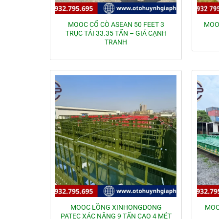
MOOC CỔ CÒ ASEAN 50 FEET 3
MOO
TRỤC TẢI 33.35 TẤN – GIÁ CẠNH
TRANH
MOOC LỒNG XINHONGDONG
MOO
PATEC XÁC NẶNG 9 TẤN CAO 4 MÉT