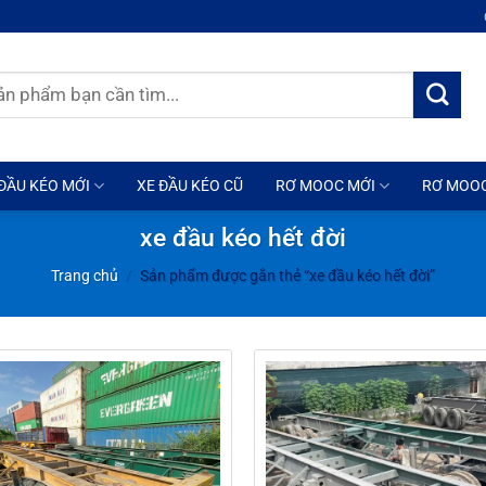
ĐẦU KÉO MỚI
XE ĐẦU KÉO CŨ
RƠ MOOC MỚI
RƠ MOO
xe đầu kéo hết đời
Trang chủ
/
Sản phẩm được gắn thẻ “xe đầu kéo hết đời”