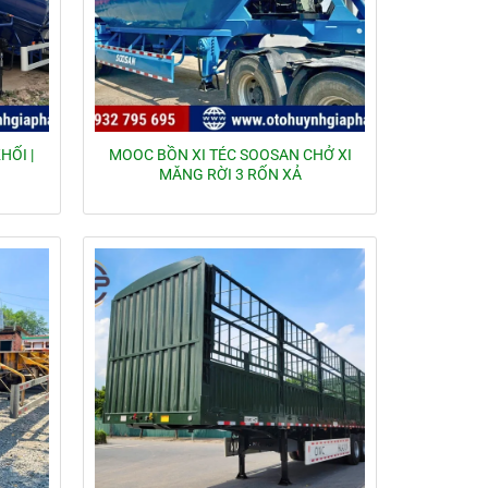
HỐI |
MOOC BỒN XI TÉC SOOSAN CHỞ XI
MĂNG RỜI 3 RỐN XẢ