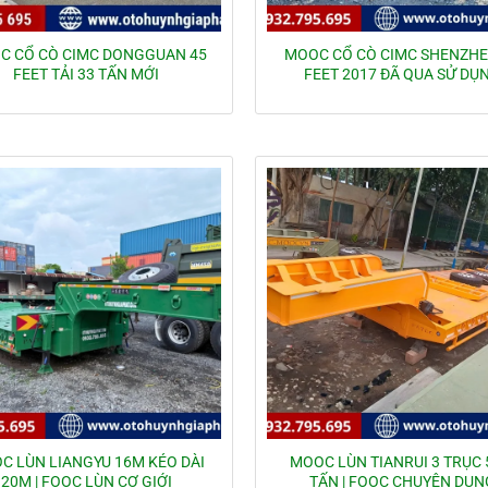
C CỔ CÒ CIMC DONGGUAN 45
MOOC CỔ CÒ CIMC SHENZHE
FEET TẢI 33 TẤN MỚI
FEET 2017 ĐÃ QUA SỬ DỤ
C LÙN LIANGYU 16M KÉO DÀI
MOOC LÙN TIANRUI 3 TRỤC 
20M | FOOC LÙN CƠ GIỚI
TẤN | FOOC CHUYÊN DỤN