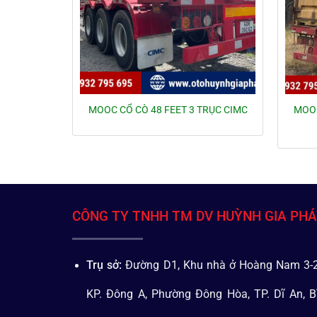
MOOC
MOOC CỔ CÒ 48 FEET 3 TRỤC CIMC
CÔNG TY TNHH TM DV HUỲNH GIA PH
Trụ sở:
Đường D1, Khu nhà ở Hoàng Nam 3-2
KP. Đông A, Phường Đông Hòa, TP. Dĩ An, B