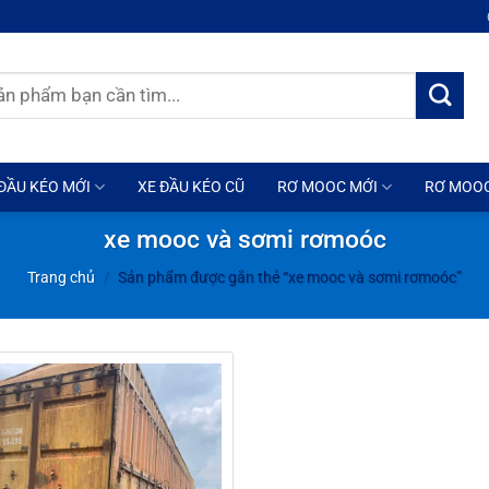
ĐẦU KÉO MỚI
XE ĐẦU KÉO CŨ
RƠ MOOC MỚI
RƠ MOO
xe mooc và sơmi rơmoóc
Trang chủ
/
Sản phẩm được gắn thẻ “xe mooc và sơmi rơmoóc”