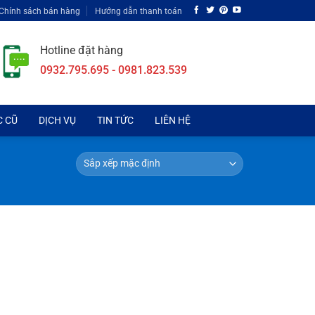
Chính sách bán hàng
Hướng dẫn thanh toán
Hotline đặt hàng
0932.795.695 - 0981.823.539
C CŨ
DỊCH VỤ
TIN TỨC
LIÊN HỆ