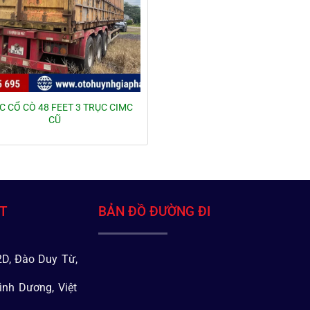
 CỔ CÒ 48 FEET 3 TRỤC CIMC
CŨ
ÁT
BẢN ĐỒ ĐƯỜNG ĐI
D, Đào Duy Từ,
ình Dương, Việt