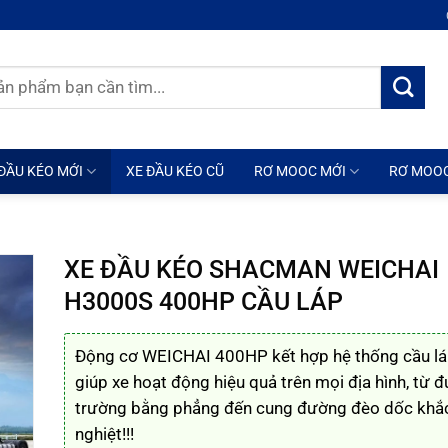
ĐẦU KÉO MỚI
XE ĐẦU KÉO CŨ
RƠ MOOC MỚI
RƠ MOO
N
XE ĐẦU KÉO SHACMAN WEICHAI
H3000S 400HP CẦU LÁP
Động cơ WEICHAI 400HP kết hợp hệ thống cầu l
giúp xe hoạt động hiệu quả trên mọi địa hình, từ 
trường bằng phẳng đến cung đường đèo dốc khắ
nghiệt!!!