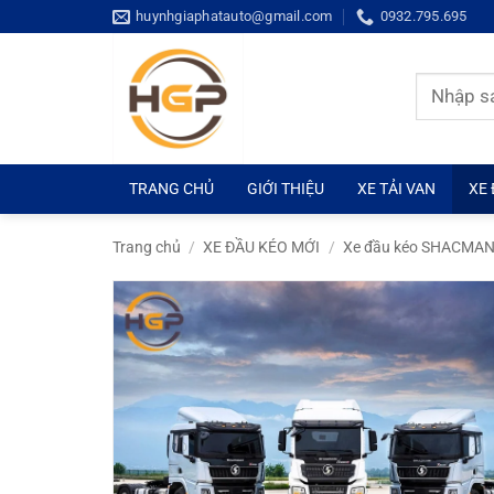
Bỏ
huynhgiaphatauto@gmail.com
0932.795.695
qua
nội
Tìm
dung
kiếm:
TRANG CHỦ
GIỚI THIỆU
XE TẢI VAN
XE 
Trang chủ
/
XE ĐẦU KÉO MỚI
/
Xe đầu kéo SHACMA