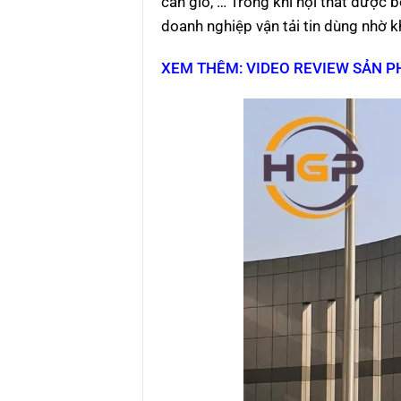
cản gió, … Trong khi nội thất được b
doanh nghiệp vận tải tin dùng nhờ kh
XEM THÊM: VIDEO REVIEW SẢN 