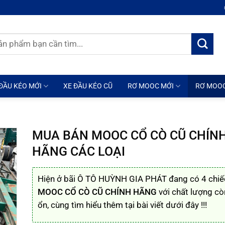
ĐẦU KÉO MỚI
XE ĐẦU KÉO CŨ
RƠ MOOC MỚI
RƠ MOO
MUA BÁN MOOC CỔ CÒ CŨ CHÍN
HÃNG CÁC LOẠI
Hiện ở bãi Ô TÔ HUỲNH GIA PHÁT đang có 4 chiế
MOOC CỔ CÒ CŨ CHÍNH HÃNG
với chất lượng cò
ổn, cùng tìm hiểu thêm tại bài viết dưới đây !!!