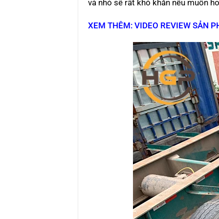
và nhỏ sẽ rất khó khăn nếu muốn hoạ
XEM THÊM: VIDEO REVIEW SẢN 