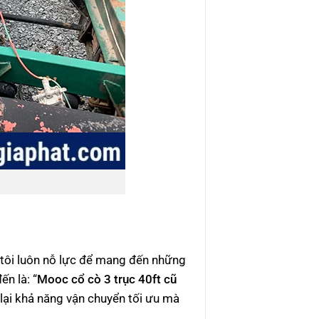
tôi luôn nỗ lực để mang đến những
n là: “
M
ooc cổ cò 3 trục 40ft cũ
lại khả năng vận chuyển tối ưu mà