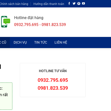
Chính sách bán hàng
Hướng dẫn thanh toán
Hotline đặt hàng
0932.795.695 - 0981.823.539
C CŨ
DỊCH VỤ
TIN TỨC
LIÊN HỆ
H
HOTLINE TƯ VẤN
0932.795.695
0981.823.539
c:
n rất