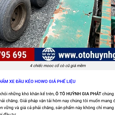
4 chiếc mooc cổ cò cũ giá mềm
HẨM XE ĐẦU KÉO HOWO GIÁ PHẾ LIỆU
khỏi những khó khăn kể trên,
Ô TÔ HUỲNH GIA PHÁT
chúng 
ải chăng. Giải pháp vận tải hôm nay chúng tôi muốn mang đế
bền vững và giá cả phải chăng, sản phẩm này không chỉ mang 
í đầu tư.