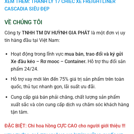
XEM THÊM: THANH LÝ 17 CHIẾC XE FREIGHTLINER
CASCADIA SIÊU ĐẸP
VỀ CHÚNG TÔI
Công ty
TNHH TM DV HUỲNH GIA PHÁT
là một đơn vị uy
tín hàng đầu tại Việt Nam:
Hoạt động trong lĩnh vực
mua bán, trao đổi và ký gửi
Xe đầu kéo – Rơ mooc – Container.
Hỗ trợ thu đổi sản
phẩm 24/24.
Hỗ trợ vay mới lên đến 75% giá trị sản phẩm trên toàn
quốc, thủ tục nhanh gọn, lãi suất ưu đãi.
Cung cấp giá bán phải chăng, chất lượng sản phẩm
xuất sắc và còn cung cấp dịch vụ chăm sóc khách hàng
tận tâm.
ĐẶC BIỆT: Chi hoa hồng CỰC CAO cho người giới thiệu !!!