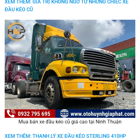
XEM THÊM: GIÁ TRỊ KHÔNG NGỜ TỪ NHỮNG CHIẾC XE
ĐẦU KÉO CŨ
Mua bán xe đầu kéo cũ giá cao tại Ninh Thuận
XEM THÊM: THANH LÝ XE ĐẦU KÉO STERLING 410HP