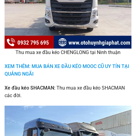
Thu mua xe đầu kéo CHENGLONG tại Ninh thuận
XEM THÊM: MUA BÁN XE ĐẦU KÉO MOOC CŨ UY TÍN TẠI
QUẢNG NGÃI
Xe đầu kéo SHACMAN:
Thu mua xe đầu kéo SHACMAN
các đời.