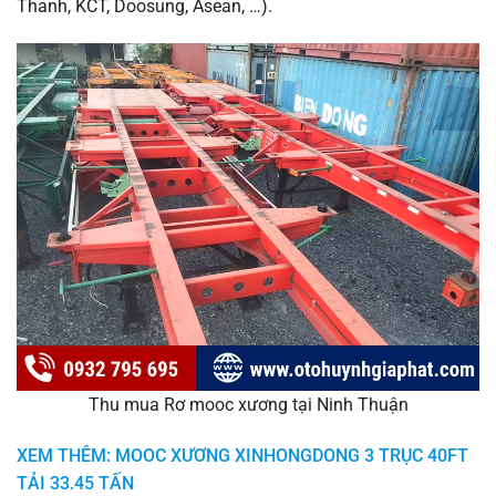
Thanh, KCT, Doosung, Asean, …).
Thu mua Rơ mooc xương tại Ninh Thuận
XEM THÊM: MOOC XƯƠNG XINHONGDONG 3 TRỤC 40FT
TẢI 33.45 TẤN