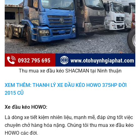
Thu mua xe đầu kéo SHACMAN tại Ninh thuận
XEM THÊM: THANH LÝ XE ĐẦU KÉO HOWO 375HP ĐỜI
2015 CŨ
Xe đầu kéo HOWO:
Là dòng xe tiết kiệm nhiên liệu, mạnh mẽ, đáp ứng tốt việc
chuyên chở hàng hóa nặng. Chúng tôi thu mua xe đầu kéo
HOWO các đời.