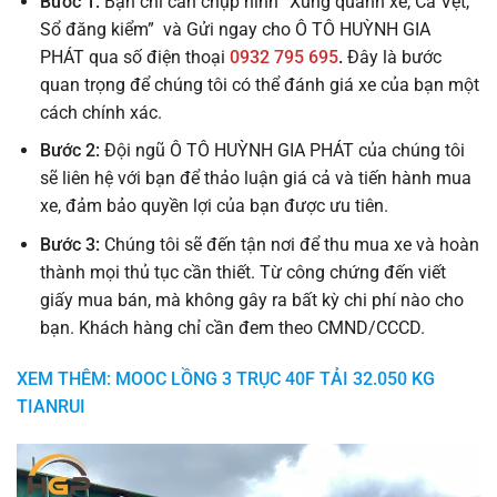
Bước 1:
Bạn chỉ cần chụp hình “Xung quanh xe, Cà Vẹt,
Sổ đăng kiểm” và Gửi ngay cho Ô TÔ HUỲNH GIA
PHÁT qua số điện thoại
0932 795 695
.
Đây là bước
quan trọng để chúng tôi có thể đánh giá xe của bạn một
cách chính xác.
Bước 2:
Đội ngũ Ô TÔ HUỲNH GIA PHÁT của chúng tôi
sẽ liên hệ với bạn để thảo luận giá cả và tiến hành mua
xe, đảm bảo quyền lợi của bạn được ưu tiên.
Bước 3:
Chúng tôi sẽ đến tận nơi để thu mua xe và hoàn
thành mọi thủ tục cần thiết. Từ công chứng đến viết
giấy mua bán, mà không gây ra bất kỳ chi phí nào cho
bạn. Khách hàng chỉ cần đem theo CMND/CCCD.
XEM THÊM: MOOC LỒNG 3 TRỤC 40F TẢI 32.050 KG
TIANRUI