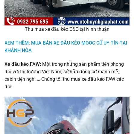
Thu mua xe đầu kéo C&C tại Ninh thuận
XEM THÊM: MUA BÁN XE ĐẦU KÉO MOOC CŨ UY TÍN TẠI
KHÁNH HÒA
Xe đầu kéo FAW:
Một trong những sản phẩm tiên phong
đối với thị trường Việt Nam, sở hữu động cơ mạnh mẽ,
cabin tiện nghi … Chúng tôi thu mua xe đầu kéo FAW các
đời.