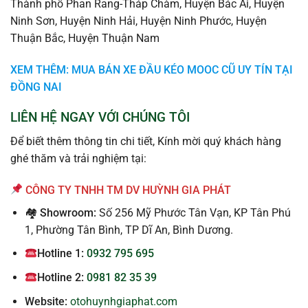
Thành phố Phan Rang-Tháp Chàm, Huyện Bác Ái, Huyện
Ninh Sơn, Huyện Ninh Hải, Huyện Ninh Phước, Huyện
Thuận Bắc, Huyện Thuận Nam
XEM THÊM: MUA BÁN XE ĐẦU KÉO MOOC CŨ UY TÍN TẠI
ĐỒNG NAI
LIÊN HỆ NGAY VỚI CHÚNG TÔI
Để biết thêm thông tin chi tiết, Kính mời quý khách hàng
ghé thăm và trải nghiệm tại:
CÔNG TY TNHH TM DV HUỲNH GIA PHÁT
🏘 Showroom:
Số 256 Mỹ Phước Tân Vạn, KP Tân Phú
1, Phường Tân Bình, TP Dĩ An, Bình Dương.
Hotline 1:
0932 795 695
Hotline 2:
0981 82 35 39
Website:
otohuynhgiaphat.com