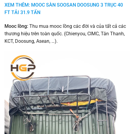
XEM THÊM: MOOC SÀN SOOSAN DOOSUNG 3 TRỤC 40
FT TẢI 31.9 TẤN
Mooc lồng:
Thu mua mooc lồng các đời và của tất cả các
thương hiệu trên toàn quốc. (Chienyou, CIMC, Tân Thanh,
KCT, Doosung, Asean, …).