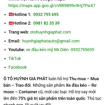
https://maps.app.goo.gl/vV8R9899v9Hj7PwX7
Hotline 1:
0932 795 695
Hotline 2:
0981 82 35 39
Trang web:
otohuynhgiaphat.com
Email:
huynhgiaphatauto@gmail.com
Youtube:
xe đầu kéo mỹ Mr.Diện -0932795695
TikTok
Facebook
Ô TÔ HUỲNH GIA PHÁT
luôn hỗ trợ
Thu mua – Mua
bán – Trao
đổi
. Những sản phẩm
Xe đầu kéo – Rơ
mooc – Container
cũ, mới các loại. Hỗ trợ vay mới
lên đến
75% giá trị sản phẩm trên toàn quốc
. Thủ tục