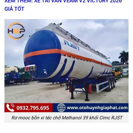
XEM THÊM: XE TẢI VAN VEAM V2 VICTORY 2026
GIÁ TỐT
Rơ mooc bồn xi téc chở Methanol 39 khối Cimc RJST