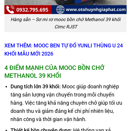
Hàng sẵn – Sơ mi rơ mooc bồn chở Methanol 39 khối
Cimc RJST
XEM THÊM: MOOC BEN TỰ ĐỔ YUNLI THÙNG U 24
KHỐI MẪU MỚI 2026
4 ĐIỂM
MẠNH
CỦA MOOC BỒN CHỞ
METHANOL 39 KHỐI
Dung tích lớn 39 khối
:
Mooc giúp doanh nghiệp
tăng sản lượng vận chuyển trong mỗi chuyến
hàng. Việc tăng khả năng chuyên chở giúp tối ưu
doanh thu và giảm đáng kể chi phí nhiên liệu,
nhân công và thời gian vận hành.
Thiết kế bồn chuyên dụng
:
Hệ thống van xả,