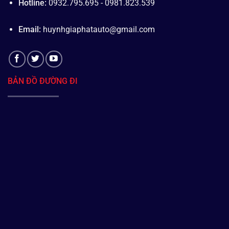
Hotline:
0932.795.695 - 0981.823.539
Email:
huynhgiaphatauto@gmail.com
BẢN ĐỒ ĐƯỜNG ĐI