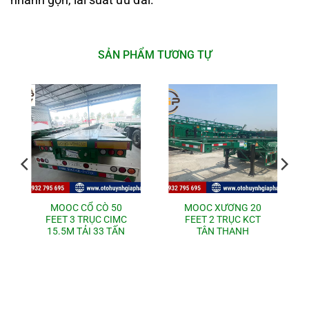
nhanh gọn, lãi suất ưu đãi.
SẢN PHẨM TƯƠNG TỰ
MOOC CỔ CÒ 50
MOOC XƯƠNG 20
FEET 3 TRỤC CIMC
FEET 2 TRỤC KCT
15.5M TẢI 33 TẤN
TÂN THANH