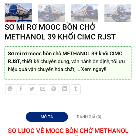
SƠ MI RƠ MOOC BỒN CHỞ
METHANOL 39 KHỐI CIMC RJST
Sơ mi rơ mooc bồn chở METHANOL 39 khối CIMC
RJST
, thiết kế chuyên dụng, vận hành ổn định, tối ưu
hiệu quả vận chuyển hóa chất, … Xem ngay!!
MÔ TẢ
ĐÁNH GIÁ (0)
SƠ LƯỢC VỀ MOOC BỒN CHỞ METHANOL