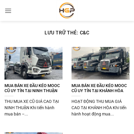
Bỏ
qua
nội
dung
LƯU TRỮ THẺ:
C&C
MUA BÁN XE ĐẦU KÉO MOOC
MUA BÁN XE ĐẦU KÉO MOOC
CŨ UY TÍN TẠI NINH THUẬN
CŨ UY TÍN TẠI KHÁNH HÒA
THU MUA XE CŨ GIÁ CAO TẠI
HOẠT ĐỘNG THU MUA GIÁ
NINH THUẬN Khi tiến hành
CAO TẠI KHÁNH HÒA Khi tiến
mua bán –...
hành hoạt động mua...