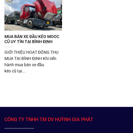
MUA BÁN XE ĐẦU KÉO MOOC
CŨ UY TÍN TẠI BÌNH ĐỊNH
GIỚI THIỆU HOẠT ĐỘNG THU
MUA TẠI BÌNH ĐỊNH Khi tiến
hành mua bán xe đầu
kéo cũ tại...
CÔNG TY TNHH TM DV HUỲNH GIA PHÁT