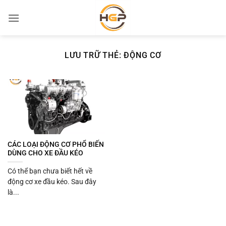
Bỏ
qua
nội
dung
LƯU TRỮ THẺ:
ĐỘNG CƠ
CÁC LOẠI ĐỘNG CƠ PHỔ BIẾN
DÙNG CHO XE ĐẦU KÉO
Có thể bạn chưa biết hết về
động cơ xe đầu kéo. Sau đây
là...