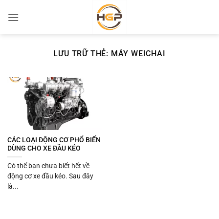
Bỏ
qua
nội
dung
LƯU TRỮ THẺ:
MÁY WEICHAI
CÁC LOẠI ĐỘNG CƠ PHỔ BIẾN
DÙNG CHO XE ĐẦU KÉO
Có thể bạn chưa biết hết về
động cơ xe đầu kéo. Sau đây
là...