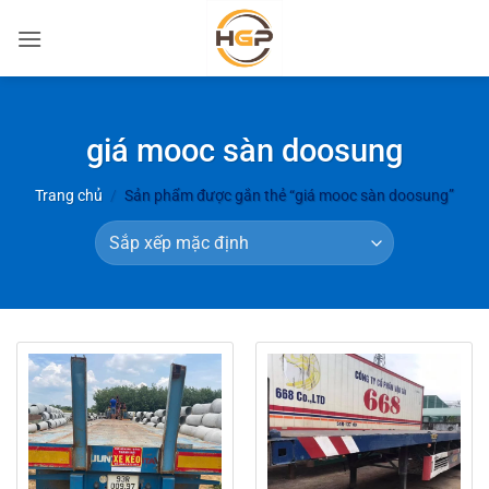
Bỏ
qua
nội
dung
giá mooc sàn doosung
Trang chủ
/
Sản phẩm được gắn thẻ “giá mooc sàn doosung”