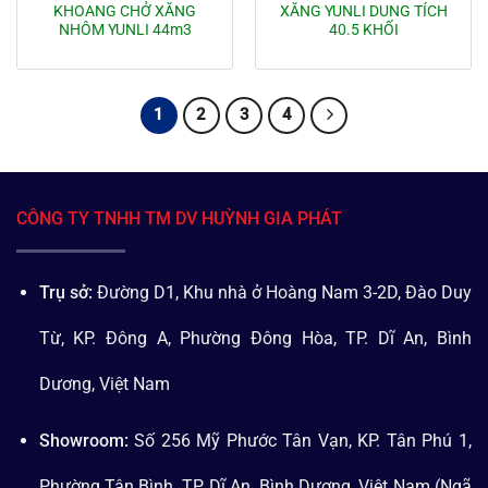
KHOANG CHỞ XĂNG
XĂNG YUNLI DUNG TÍCH
NHÔM YUNLI 44m3
40.5 KHỐI
1
2
3
4
CÔNG TY TNHH TM DV HUỲNH GIA PHÁT
Trụ sở:
Đường D1, Khu nhà ở Hoàng Nam 3-2D, Đào Duy
Từ, KP. Đông A, Phường Đông Hòa, TP. Dĩ An, Bình
Dương, Việt Nam
Showroom:
Số 256 Mỹ Phước Tân Vạn, KP. Tân Phú 1,
Phường Tân Bình, TP. Dĩ An, Bình Dương, Việt Nam (Ngã