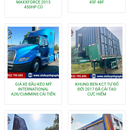
MAXXFORCE 2013
45F 48F
450HP CŨ
GIÁ XE ĐẦU KÉO MỸ
KHUNG BEN KCT TỰ ĐỔ
INTERNATIONAL
ĐỜI 2017 ĐÃ CẢI TẠO
A26/CUMMINS CẢI TIẾN
CỰC HIẾM