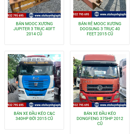
BÁN MOOC XƯƠNG
BÁN RẺ MOOC XƯƠNG
JUPITER 3 TRỤC 40FT
DOOSUNG 3 TRỤC 40
2014 CŨ
FEET 2015 CŨ
BÁN XE ĐẦU KÉO C&C
BÁN XE ĐẦU KÉO
340HP ĐỜI 2015 CŨ
DONGFENG 375HP 2012
CŨ