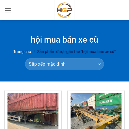
Bỏ
qua
nội
dung
hội mua bán xe cũ
Trang chủ
/
Sản phẩm được gắn thẻ “hội mua bán xe cũ”