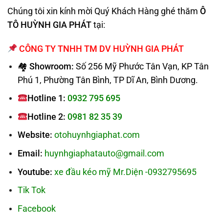
Chúng tôi xin kính mời Quý Khách Hàng ghé thăm
Ô
TÔ HUỲNH GIA PHÁT
tại:
CÔNG TY TNHH TM DV HUỲNH GIA PHÁT
🏘 Showroom:
Số 256 Mỹ Phước Tân Vạn, KP Tân
Phú 1, Phường Tân Bình, TP Dĩ An, Bình Dương.
Hotline 1:
0932 795 695
Hotline 2:
0981 82 35 39
Website:
otohuynhgiaphat.com
Email:
huynhgiaphatauto@gmail.com
Youtube:
xe đầu kéo mỹ Mr.Diện -0932795695
Tik Tok
Facebook