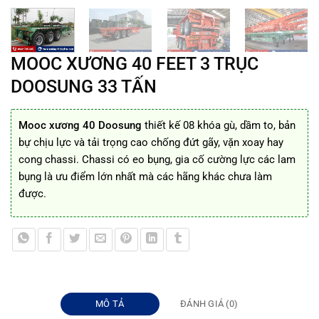
MOOC XƯƠNG 40 FEET 3 TRỤC
DOOSUNG 33 TẤN
Mooc xương 40 Doosung
thiết kế 08 khóa gù, dầm to, bản
bự chịu lực và tải trọng cao chống đứt gãy, vặn xoay hay
cong chassi. Chassi có eo bụng, gia cố cường lực các lam
bụng là ưu điểm lớn nhất mà các hãng khác chưa làm
được.
MÔ TẢ
ĐÁNH GIÁ (0)