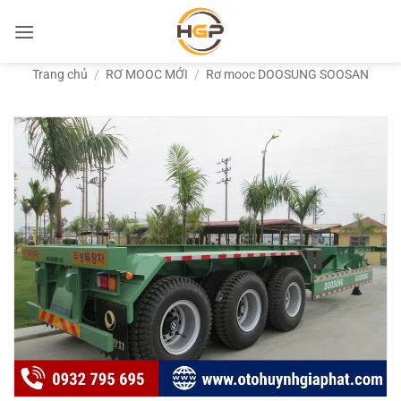
Bỏ
qua
nội
Trang chủ
/
RƠ MOOC MỚI
/
Rơ mooc DOOSUNG SOOSAN
dung