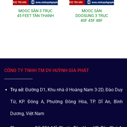
MOOC SÀN 3 TRỤC
MOOC SÀN
45 FEET TÂN THANH
DOOSUNG 3 TRỤC
40F 45F 48F
CÔNG TY TNHH TM DV HUỲNH GIA PHÁT
Trụ sở:
Đường D1, Khu nhà ở Hoàng Nam 3-2D, Đào Duy
Từ, KP. Đông A, Phường Đông Hòa, TP. Dĩ An, Bình
Dương, Việt Nam