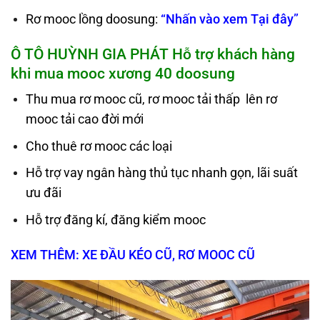
Rơ mooc lồng doosung:
“Nhấn vào xem Tại đây”
Ô TÔ HUỲNH GIA PHÁT Hỗ trợ khách hàng
khi mua mooc xương 40 doosung
Thu mua rơ mooc cũ, rơ mooc tải thấp lên rơ
mooc tải cao đời mới
Cho thuê rơ mooc các loại
Hỗ trợ vay ngân hàng thủ tục nhanh gọn, lãi suất
ưu đãi
Hỗ trợ đăng kí, đăng kiểm mooc
XEM THÊM:
XE ĐẦU KÉO CŨ
,
RƠ MOOC CŨ