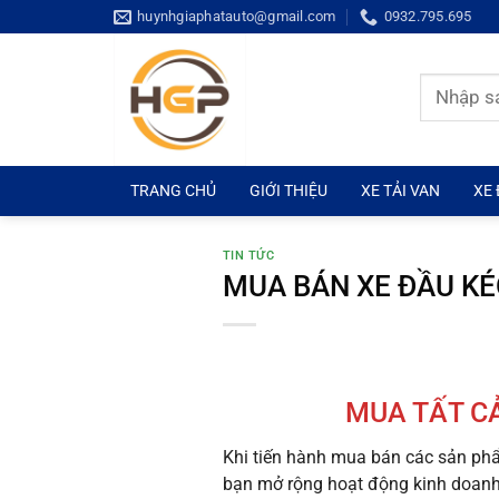
Bỏ
huynhgiaphatauto@gmail.com
0932.795.695
qua
nội
Tìm
dung
kiếm:
TRANG CHỦ
GIỚI THIỆU
XE TẢI VAN
XE 
TIN TỨC
MUA BÁN XE ĐẦU KÉ
MUA TẤT C
Khi tiến hành mua bán các sản ph
bạn mở rộng hoạt động kinh doanh