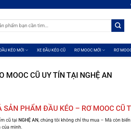
ĐẦU KÉO MỚI
XE ĐẦU KÉO CŨ
RƠ MOOC MỚI
RƠ MOO
O MOOC CŨ UY TÍN TẠI NGHỆ AN
Ả SẢN PHẨM ĐẦU KÉO – RƠ MOOC CŨ T
ẩm cũ tại
NGHỆ AN
, chúng tôi không chỉ thu mua – Mà còn biế
 của mình.