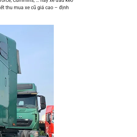
force, Cummins, … hay xe đầu kéo
kết thu mua xe cũ giá cao – định