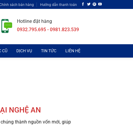
Chính sách bán hàng
Hướng dẫn thanh toán
Hotline đặt hàng
0932.795.695 - 0981.823.539
C CŨ
DỊCH VỤ
TIN TỨC
LIÊN HỆ
ẠI NGHỆ AN
n chúng thành nguồn vốn mới, giúp