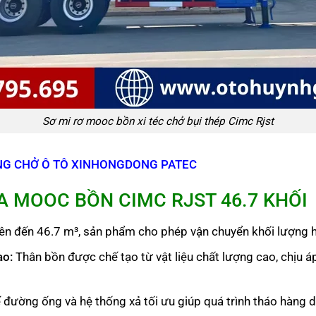
Sơ mi rơ mooc bồn xi téc chở bụi thép Cimc Rjst
NG CHỞ Ô TÔ XINHONGDONG PATEC
A MOOC BỒN CIMC RJST 46.7 KHỐI
lên đến 46.7 m³, sản phẩm cho phép vận chuyển khối lượng h
ao
:
Thân bồn được chế tạo từ vật liệu chất lượng cao, chịu á
ế đường ống và hệ thống xả tối ưu giúp quá trình tháo hàng 