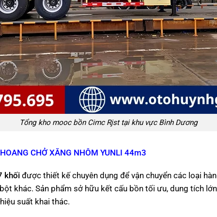
Tổng kho mooc bồn Cimc Rjst tại khu vực Bình Dương
 KHOANG CHỞ XĂNG NHÔM YUNLI 44m3
7 khối
được thiết kế chuyên dụng để vận chuyển các loại hàng 
g bột khác. Sản phẩm sở hữu kết cấu bồn tối ưu, dung tích l
hiệu suất khai thác.