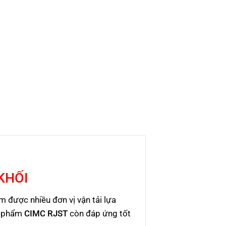
KHỐI
được nhiều đơn vị vận tải lựa
ản phẩm
CIMC RJST
còn đáp ứng tốt