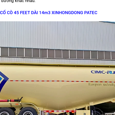
n đường khác nhau.
CỔ CÒ 45 FEET DÀI 14m3 XINHONGDONG PATEC