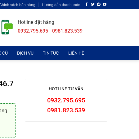
Chính sách bán hàng
Hướng dẫn thanh toán
Hotline đặt hàng
0932.795.695 - 0981.823.539
C CŨ
DỊCH VỤ
TIN TỨC
LIÊN HỆ
46.7
HOTLINE TƯ VẤN
0932.795.695
0981.823.539
àng
,