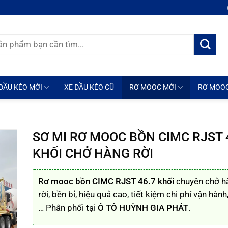
ĐẦU KÉO MỚI
XE ĐẦU KÉO CŨ
RƠ MOOC MỚI
RƠ MOO
SƠ MI RƠ MOOC BỒN CIMC RJST 
KHỐI CHỞ HÀNG RỜI
R
ơ mooc bồn CIMC RJST 46.7 khối
chuyên chở h
rời, bền bỉ, hiệu quả cao, tiết kiệm chi phí vận hành
… Phân phối tại
Ô TÔ HUỲNH GIA PHÁT
.