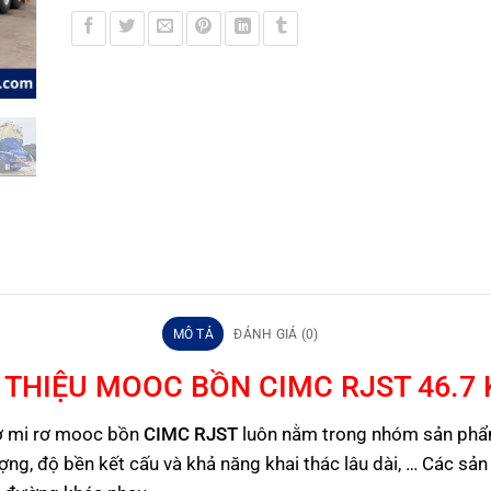
MÔ TẢ
ĐÁNH GIÁ (0)
I THIỆU MOOC BỒN CIMC RJST 46.7 
sơ mi rơ mooc bồn
CIMC RJST
luôn nằm trong nhóm sản phẩm 
ượng, độ bền kết cấu và khả năng khai thác lâu dài, … Các s