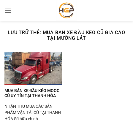
Bỏ
qua
nội
dung
LƯU TRỮ THẺ:
MUA BÁN XE ĐẦU KÉO CŨ GIÁ CAO
TẠI MƯỜNG LÁT
MUA BÁN XE ĐẦU KÉO MOOC
CŨ UY TÍN TẠI THANH HÓA
NHẬN THU MUA CÁC SẢN
PHẨM VẬN TẢI CŨ TẠI THANH
HÓA Sở hữu chính...