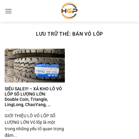
Bỏ
qua
nội
dung
LƯU TRỮ THẺ:
BÁN VỎ LỐP
SIÊU SALE!!! – XẢ KHO LÔ VỎ
LỐP SỐ LƯỢNG LỚN:
Double Coin, Triangle,
LingLong, ChaoYang, …
GIỚI THIỆU LÔ VỎ LỐP SỐ
LƯỢNG LỚN Vỏ lốp là một
trong những yếu tố quan trọng
đảm...