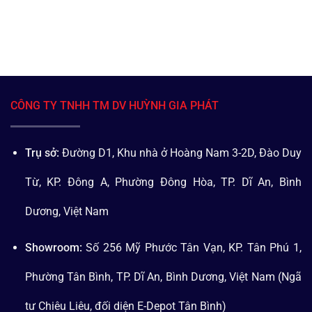
CÔNG TY TNHH TM DV HUỲNH GIA PHÁT
Trụ sở:
Đường D1, Khu nhà ở Hoàng Nam 3-2D, Đào Duy
Từ, KP. Đông A, Phường Đông Hòa, TP. Dĩ An, Bình
Dương, Việt Nam
Showroom:
Số 256 Mỹ Phước Tân Vạn, KP. Tân Phú 1,
Phường Tân Bình, TP. Dĩ An, Bình Dương, Việt Nam (Ngã
tư Chiêu Liêu, đối diện E-Depot Tân Bình)