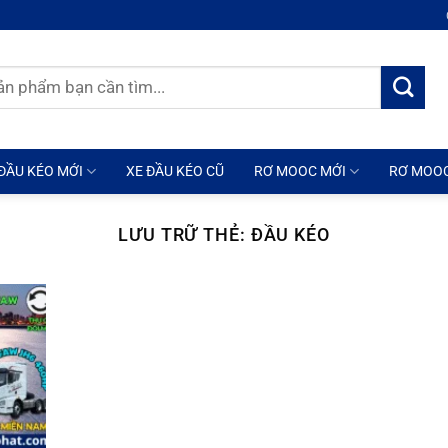
ĐẦU KÉO MỚI
XE ĐẦU KÉO CŨ
RƠ MOOC MỚI
RƠ MOO
LƯU TRỮ THẺ:
ĐẦU KÉO