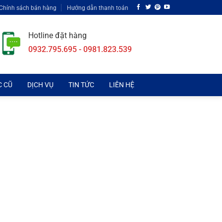
Chính sách bán hàng
Hướng dẫn thanh toán
Hotline đặt hàng
0932.795.695 - 0981.823.539
C CŨ
DỊCH VỤ
TIN TỨC
LIÊN HỆ