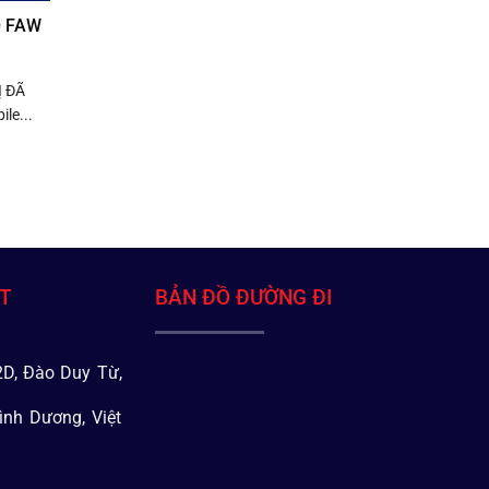
O FAW
Ị ĐÃ
le...
ÁT
BẢN ĐỒ ĐƯỜNG ĐI
D, Đào Duy Từ,
ình Dương, Việt