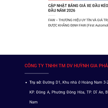
CẬP NHẬT BẢNG GIÁ XE ĐẦU KÉ
ĐẦU NĂM 2026
FAW – THƯƠNG HIỆU UY TÍN VÀ GIÁ TR
ĐƯỢC KHẲNG ĐỊNH FAW (First Automobi
CÔNG TY TNHH TM DV HUỲNH GIA PH
Trụ sở:
Đường D1, Khu nhà ở Hoàng Nam 3-2
KP. Đông A, Phường Đông Hòa, TP. Dĩ An, B
Nam