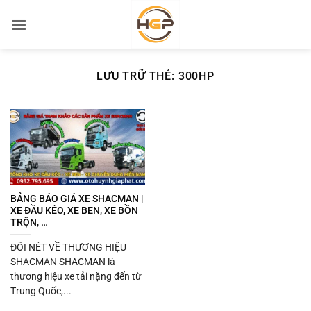
Bỏ
qua
nội
dung
LƯU TRỮ THẺ:
300HP
BẢNG BÁO GIÁ XE SHACMAN |
XE ĐẦU KÉO, XE BEN, XE BỒN
TRỘN, …
ĐÔI NÉT VỀ THƯƠNG HIỆU
SHACMAN SHACMAN là
thương hiệu xe tải nặng đến từ
Trung Quốc,...