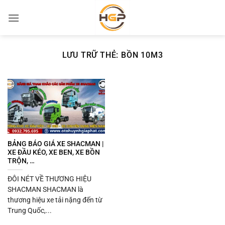
Bỏ
qua
nội
dung
LƯU TRỮ THẺ:
BỒN 10M3
BẢNG BÁO GIÁ XE SHACMAN |
XE ĐẦU KÉO, XE BEN, XE BỒN
TRỘN, …
ĐÔI NÉT VỀ THƯƠNG HIỆU
SHACMAN SHACMAN là
thương hiệu xe tải nặng đến từ
Trung Quốc,...