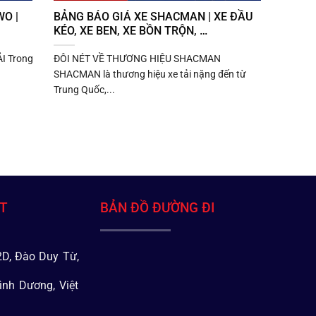
O |
BẢNG BÁO GIÁ XE SHACMAN | XE ĐẦU
KÉO, XE BEN, XE BỒN TRỘN, …
I Trong
ĐÔI NÉT VỀ THƯƠNG HIỆU SHACMAN
SHACMAN là thương hiệu xe tải nặng đến từ
Trung Quốc,...
ÁT
BẢN ĐỒ ĐƯỜNG ĐI
D, Đào Duy Từ,
ình Dương, Việt