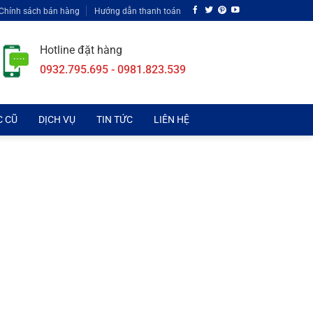
Chính sách bán hàng
Hướng dẫn thanh toán
Hotline đặt hàng
0932.795.695 - 0981.823.539
C CŨ
DỊCH VỤ
TIN TỨC
LIÊN HỆ