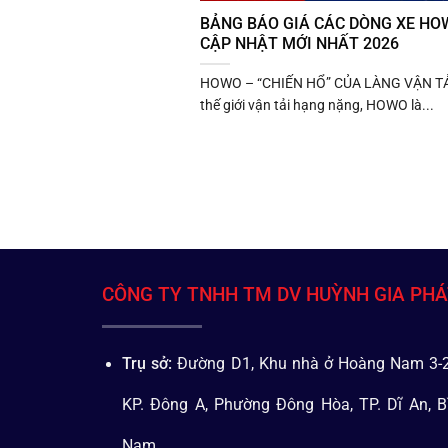
BẢNG BÁO GIÁ CÁC DÒNG XE HOW
CẬP NHẬT MỚI NHẤT 2026
HOWO – “CHIẾN HỔ” CỦA LÀNG VẬN TẢ
thế giới vận tải hạng nặng, HOWO là...
CÔNG TY TNHH TM DV HUỲNH GIA PH
Trụ sở:
Đường D1, Khu nhà ở Hoàng Nam 3-2
KP. Đông A, Phường Đông Hòa, TP. Dĩ An, B
Nam