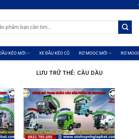
ĐẦU KÉO MỚI
XE ĐẦU KÉO CŨ
RƠ MOOC MỚI
RƠ MOO
LƯU TRỮ THẺ:
CẦU DẦU