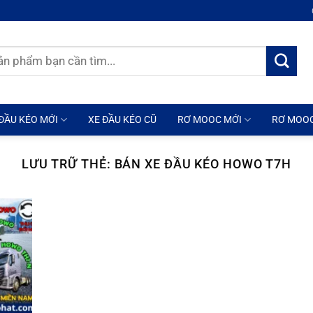
ĐẦU KÉO MỚI
XE ĐẦU KÉO CŨ
RƠ MOOC MỚI
RƠ MOO
LƯU TRỮ THẺ:
BÁN XE ĐẦU KÉO HOWO T7H