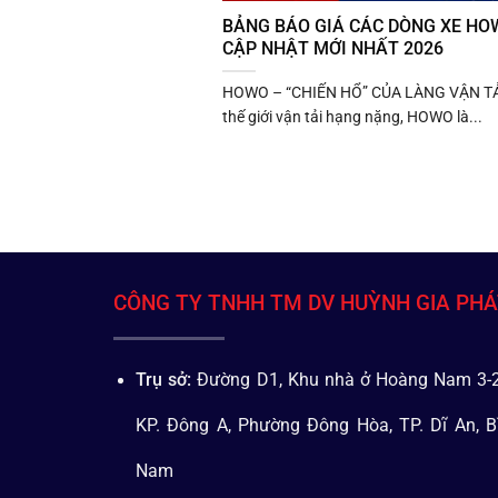
BẢNG BÁO GIÁ CÁC DÒNG XE HOW
CẬP NHẬT MỚI NHẤT 2026
HOWO – “CHIẾN HỔ” CỦA LÀNG VẬN TẢ
thế giới vận tải hạng nặng, HOWO là...
CÔNG TY TNHH TM DV HUỲNH GIA PH
Trụ sở:
Đường D1, Khu nhà ở Hoàng Nam 3-2
KP. Đông A, Phường Đông Hòa, TP. Dĩ An, B
Nam