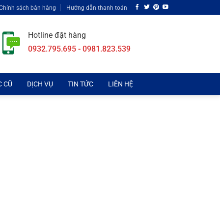
Chính sách bán hàng
Hướng dẫn thanh toán
Hotline đặt hàng
0932.795.695 - 0981.823.539
C CŨ
DỊCH VỤ
TIN TỨC
LIÊN HỆ