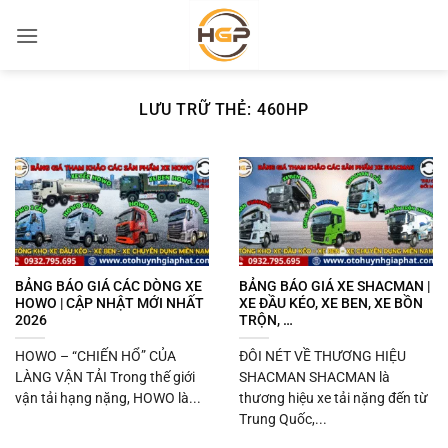
Bỏ
qua
nội
dung
LƯU TRỮ THẺ:
460HP
BẢNG BÁO GIÁ CÁC DÒNG XE
BẢNG BÁO GIÁ XE SHACMAN |
HOWO | CẬP NHẬT MỚI NHẤT
XE ĐẦU KÉO, XE BEN, XE BỒN
2026
TRỘN, …
HOWO – “CHIẾN HỔ” CỦA
ĐÔI NÉT VỀ THƯƠNG HIỆU
LÀNG VẬN TẢI Trong thế giới
SHACMAN SHACMAN là
vận tải hạng nặng, HOWO là...
thương hiệu xe tải nặng đến từ
Trung Quốc,...