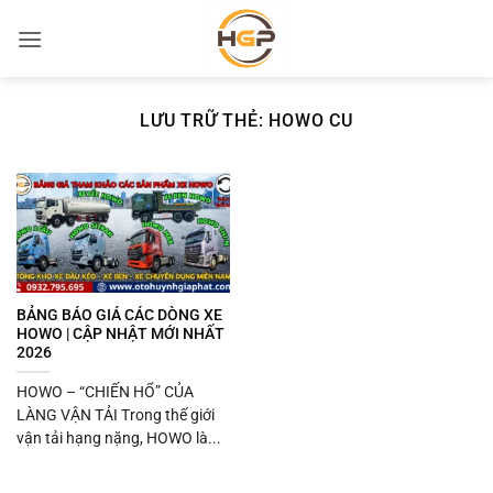
Bỏ
qua
nội
dung
LƯU TRỮ THẺ:
HOWO CU
BẢNG BÁO GIÁ CÁC DÒNG XE
HOWO | CẬP NHẬT MỚI NHẤT
2026
HOWO – “CHIẾN HỔ” CỦA
LÀNG VẬN TẢI Trong thế giới
vận tải hạng nặng, HOWO là...