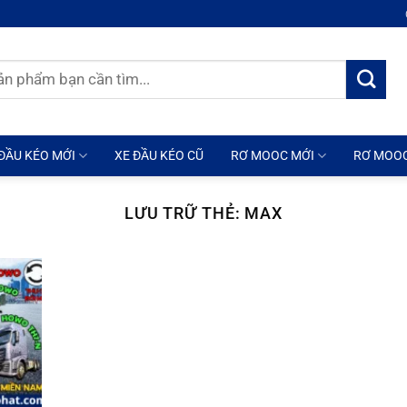
ĐẦU KÉO MỚI
XE ĐẦU KÉO CŨ
RƠ MOOC MỚI
RƠ MOO
LƯU TRỮ THẺ:
MAX