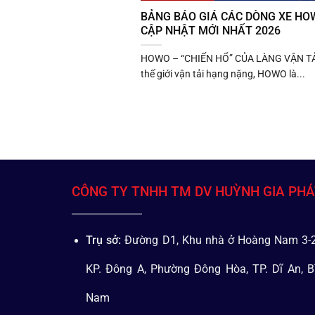
BẢNG BÁO GIÁ CÁC DÒNG XE HOW
CẬP NHẬT MỚI NHẤT 2026
HOWO – “CHIẾN HỔ” CỦA LÀNG VẬN TẢ
thế giới vận tải hạng nặng, HOWO là...
CÔNG TY TNHH TM DV HUỲNH GIA PH
Trụ sở:
Đường D1, Khu nhà ở Hoàng Nam 3-2
KP. Đông A, Phường Đông Hòa, TP. Dĩ An, B
Nam