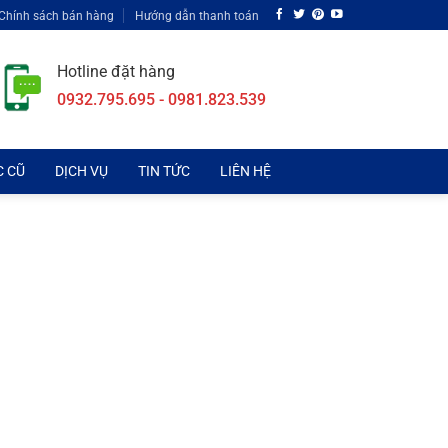
Chính sách bán hàng
Hướng dẫn thanh toán
Hotline đặt hàng
0932.795.695 - 0981.823.539
C CŨ
DỊCH VỤ
TIN TỨC
LIÊN HỆ