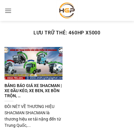
Bỏ
qua
nội
dung
LƯU TRỮ THẺ:
460HP X5000
BẢNG BÁO GIÁ XE SHACMAN |
XE ĐẦU KÉO, XE BEN, XE BỒN
TRỘN, …
ĐÔI NÉT VỀ THƯƠNG HIỆU
SHACMAN SHACMAN là
thương hiệu xe tải nặng đến từ
Trung Quốc,...