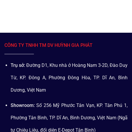
CÔNG TY TNHH TM DV HUỲNH GIA PHÁT
Trụ sở:
Đường D1, Khu nhà ở Hoàng Nam 3-2D, Đào Duy
Từ, KP. Đông A, Phường Đông Hòa, TP. Dĩ An, Bình
Dương, Việt Nam
Showroom:
Số 256 Mỹ Phước Tân Vạn, KP. Tân Phú 1,
Phường Tân Bình, TP. Dĩ An, Bình Dương, Việt Nam (Ngã
tư Chiêu Liêu, đối diện E-Depot Tân Bình)