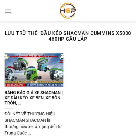
Bỏ
qua
nội
dung
LƯU TRỮ THẺ:
ĐẦU KÉO SHACMAN CUMMINS X5000
460HP CẦU LÁP
BẢNG BÁO GIÁ XE SHACMAN |
XE ĐẦU KÉO, XE BEN, XE BỒN
TRỘN, …
ĐÔI NÉT VỀ THƯƠNG HIỆU
SHACMAN SHACMAN là
thương hiệu xe tải nặng đến từ
Trung Quốc,...