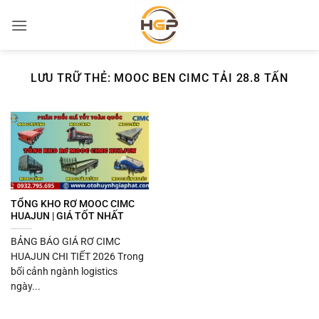
Bỏ
qua
nội
dung
LƯU TRỮ THẺ:
MOOC BEN CIMC TẢI 28.8 TẤN
TỔNG KHO RƠ MOOC CIMC
HUAJUN | GIÁ TỐT NHẤT
BẢNG BÁO GIÁ RƠ CIMC
HUAJUN CHI TIẾT 2026 Trong
bối cảnh ngành logistics
ngày...