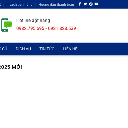
Chính sách bán hàng
Hướng dẫn thanh toán
Hotline đặt hàng
0932.795.695 - 0981.823.539
C CŨ
DỊCH VỤ
TIN TỨC
LIÊN HỆ
2025 MỚI