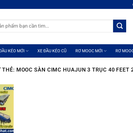
ĐẦU KÉO MỚI
XE ĐẦU KÉO CŨ
RƠ MOOC MỚI
RƠ MOO
 THẺ:
MOOC SÀN CIMC HUAJUN 3 TRỤC 40 FEET 