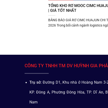
TỔNG KHO RƠ MOOC CIMC HUAJ
| GIÁ TỐT NHẤT
BẢNG BÁO GIÁ RƠ CIMC HUAJUN CHI T
2026 Trong bối cảnh ngành logistics ngà
CÔNG TY TNHH TM DV HUỲNH GIA PH
Trụ sở:
Đường D1, Khu nhà ở Hoàng Nam 3-2
KP. Đông A, Phường Đông Hòa, TP. Dĩ An, B
Nam