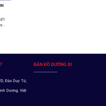
UN
IẾT
y...
ÁT
BẢN ĐỒ ĐƯỜNG ĐI
D, Đào Duy Từ,
ình Dương, Việt