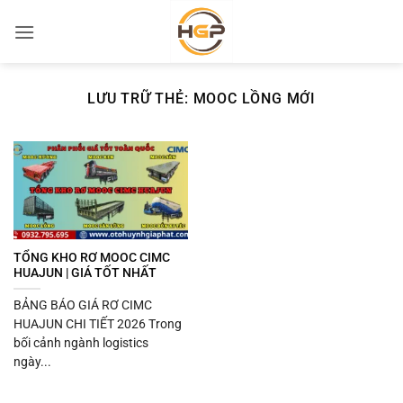
Bỏ
qua
nội
dung
LƯU TRỮ THẺ:
MOOC LỒNG MỚI
TỔNG KHO RƠ MOOC CIMC
HUAJUN | GIÁ TỐT NHẤT
BẢNG BÁO GIÁ RƠ CIMC
HUAJUN CHI TIẾT 2026 Trong
bối cảnh ngành logistics
ngày...